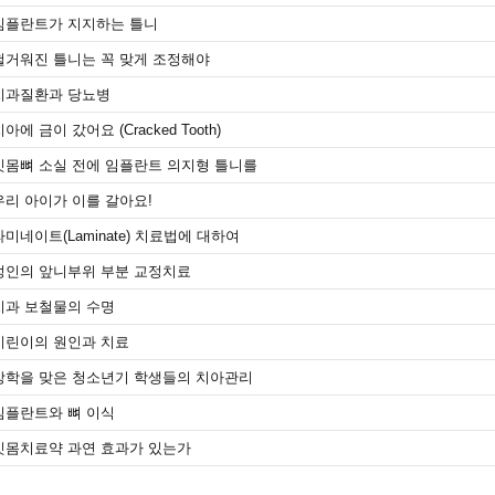
임플란트가 지지하는 틀니
헐거워진 틀니는 꼭 맞게 조정해야
치과질환과 당뇨병
아에 금이 갔어요 (Cracked Tooth)
잇몸뼈 소실 전에 임플란트 의지형 틀니를
우리 아이가 이를 갈아요!
라미네이트(Laminate) 치료법에 대하여
성인의 앞니부위 부분 교정치료
치과 보철물의 수명
시린이의 원인과 치료
방학을 맞은 청소년기 학생들의 치아관리
임플란트와 뼈 이식
잇몸치료약 과연 효과가 있는가