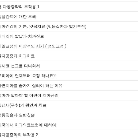
골 다공증약의 부작용 1
임플란트에 대한 오해
치아건강의 기본, 잇몸치료 (잇몸질환과 발기부전)
인터넷의 발달과 치과진료
치열교정의 이상적인 시기 ( 성인교정 )
골다공증과 치과치료
멕시코 선교를 다녀와서
우리아이 언제부터 교정 하나요?
자연치아를 끝가지 살려야 하는 이유
엄마가 알아야 할 어린이 치아관리
입냄새(구취)의 원인과 치료
전동칫솔과 일반칫솔
미국에서 치과의료보험에 대하여
골다공증약의 부작용 2