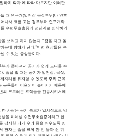
말하며 학자 에 따라 다르지만 이러한
들 때 연구개(입천장 목젖부위)나 인후
일어나서 코를 고는 경우부터 연구개와
골이를 수면무호흡증의 전단계로 인식하기
을 쓰려고 하지 않는다.””잠을 자고 일
 하는데 방해가 된다.”이런 현상들은 수
날 수 있는 증상들이다.
후부가 좁아져서 공기가 쉽게 드나들 수
. 숨을 쉴 때는 공기가 입천장, 목젖,
 제자리를 유지할 수 있도록 주위 근육
에는 근육들이 이완되어 늘어지기 때문에
 주변의 부드러운 조직들을 진동시켜서에
심한 사람은 공기 통로가 일시적으로 막
한 현상을 폐쇄성 수면무호흡증이라고 한
를 감지한 뇌가 우리 몸을 깨우도록 명
 환자는 숨을 크게 한 번 몰아 쉰 뒤
을 취할 수 없게 되기 때문에 낮동안 심