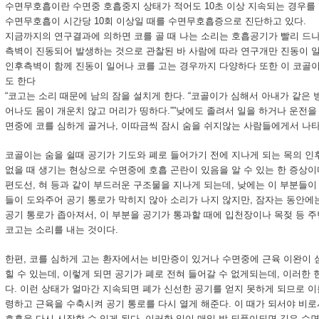
수면무호흡이란 수면중 호흡중지 상태가 적어도 10초 이상 지속되는 경우를 
수면무호흡이 시간당 10회 이상일 때를 수면무호흡증으로 진단하고 있다.
지금까지의 연구결과에 의하면 코를 골 때 나는 소리는 호흡공기가 빨리 드나
측벽이 진동되어 발생하는 것으로 관찰된 바 사람에 따라 연구개만 진동이 
인후측벽이 함께 진동이 일어나 코를 고는 경우까지 다양하다 또한 이 코
도 한다
“코고는 소리 때문에 남의 잠을 설치게 한다. “코골이가 심해서 아내가 같은 방
어나도 몸이 개운치 않고 머리가 띵하다.””낮에도 졸려서 일을 하거나 운전을
면중에 코를 심하게 골거나, 이따금씩 잠시 숨을 쉬지않는 사람들에게서 나타
코골이는 숨을 쉴때 공기가 기도와 폐로 들어가기 전에 지나게 되는 목의 인
없을 때 생기는 현상으로 수면중에 호흡 곤란이 있음을 알 수 있는 한 증상이다
편도선, 혀 등과 같이 부드러운 구조물을 지나게 되는데, 낮에는 이 부분들이
들이 도와주어 공기 통로가 막히지 않아 소리가 나지 않지만, 잠자는 동안
공기 통로가 좁아져서, 이 부분을 공기가 통과할 때에 입천장이나 목젖 등
코고는 소리를 내는 것이다.
한편, 코를 심하게 고는 환자에서는 비만증이 있거나 수면중에 근육 이완이 
힐 수 있는데, 이렇게 되면 공기가 폐로 전혀 들어갈 수 없게되는데, 이러
다. 이런 상태가 얼마간 지속되면 폐가 신선한 공기를 얻지 못하게 되므로 이
령하고 근육을 수축시켜 공기 통로를 다시 열게 해준다. 이 때가 되서야 비로서
호흡을 다시 시작할 수 있게 된다. 이러한 일이 매일 밤 되풀이되면 깊은 수면