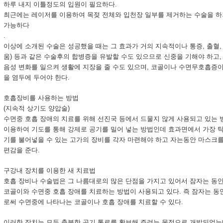
하루 내지 이틀정도의 입원이 필요하다.
최근에는 레이저를 이용하여 목젖 전체와 입천장 일부를 제거하는 수술을 하
가능하다
.
이상에 소개된 수술은 성공했을 때는 그 효과가 거의 지속적이나 통증, 출혈, 
움) 등과 같은 수술후의 합병증을 유발할 수도 있으므로 신중을 기해야 하고,
음성 변화를 일으켜 생활에 지장을 줄 수도 있으며, 코골이나 수면무호흡증이
을 염두에 두어야 한다.
호흡장비를 사용하는 방법
(지속적 상기도 양압술)
수면중 호흡 장애의 치료를 위해 선진국 등에서 드물지 않게 사용되고 있는 
이용하여 기도를 통해 강제로 공기를 밀어 넣는 방법인데 효과면에서 가장 탁
기를 불어넣을 수 있는 고가의 장비를 각자 마련해야 하고 자는동안 마스크를
편감을 준다.
구강내 장치를 이용한 새 치료법
호흡 장비나 수술법은 그 나름대로의 많은 단점을 가지고 있어서 잠자는 동
코골이와 수면중 호흡 장애를 치료하는 방법이 사용되고 있다. 즉 잠자는 동
로써 수면중에 나타나는 코골이나 호흡 장애를 치료할 수 있다.
이러한 장치는 모두 충분한 공기 통로를 확보해 주려는 목적으로 개발되었는데