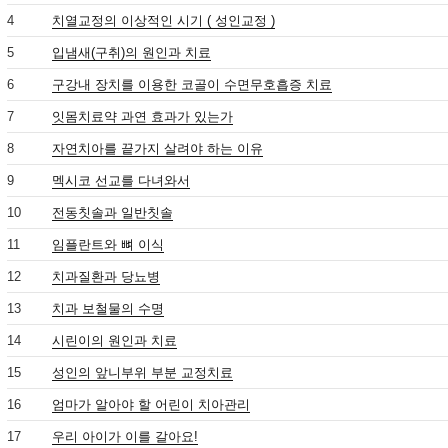
4
치열교정의 이상적인 시기 ( 성인교정 )
5
입냄새(구취)의 원인과 치료
6
구강내 장치를 이용한 코골이 수면무호흡증 치료
7
잇몸치료약 과연 효과가 있는가
8
자연치아를 끝가지 살려야 하는 이유
9
멕시코 선교를 다녀와서
10
전동칫솔과 일반칫솔
11
임플란트와 뼈 이식
12
치과질환과 당뇨병
13
치과 보철물의 수명
14
시린이의 원인과 치료
15
성인의 앞니부위 부분 교정치료
16
엄마가 알아야 할 어린이 치아관리
17
우리 아이가 이를 갈아요!