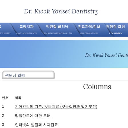
Dr. Kwak Yonsei Dentistry
트
교정치과
턱관절 클리닉
진료과목/정보
곽원장 칼럼
S CLINIC
ORTHODONTICS
TEMPOROMANDIBULAR
INFORMATION
COLUMNS
곽원장 컬럼
Columns
번호
제목
1
치아건강의 기본, 잇몸치료 (잇몸질환과 발기부전)
2
임플란트에 대한 오해
3
인터넷의 발달과 치과진료